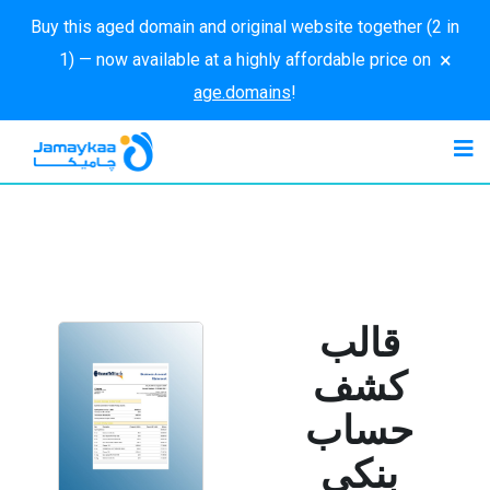
Buy this aged domain and original website together (2 in
×
1) — now available at a highly affordable price on
age.domains
!
قالب
كشف
حساب
بنكي