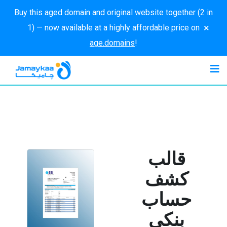
Buy this aged domain and original website together (2 in
×
1) — now available at a highly affordable price on
age.domains
!
قالب
كشف
حساب
بنكي