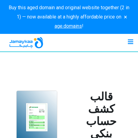
Buy this aged domain and original website together (2 in
×
1) — now available at a highly affordable price on
age.domains
!
قالب
كشف
حساب
بنكي