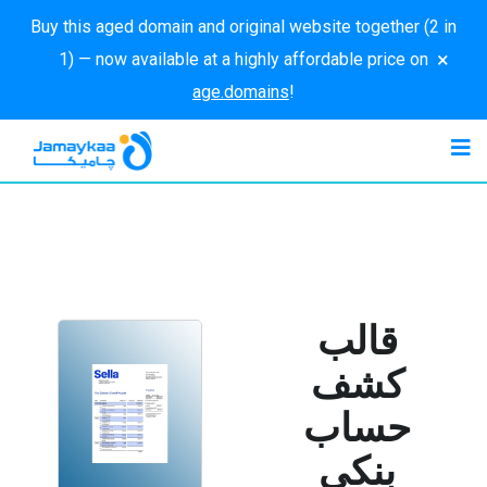
Buy this aged domain and original website together (2 in
×
1) — now available at a highly affordable price on
age.domains
!
قالب
كشف
حساب
بنكي