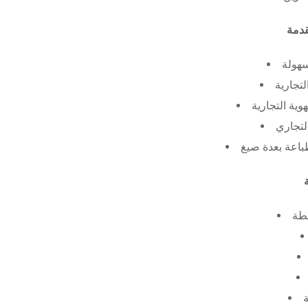
سهولة
لتجارية
ية التجارية
لتجاري
طة
ة