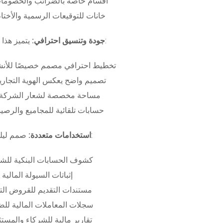
أقسام خاصة بالضرائب والخصومات
خانات للتوقيعات الرسمية والأختام
بـ:
جودة وتنسيق احترافي:
يتميز هذا
تخطيط احترافي مصمم خصيصًا للأنش
تصميم واضح يعكس الهوية التجاري
مساحة مخصصة لشعار الشركة وب
حسابات تلقائية للمجاميع والرصيد
صمم ليلبي متطلبات:
استخدامات متعددة:
كشوف الحسابات البنكية للش
إثباتات السيولة المالية
مستندات التقديم للقروض الت
سجلات المعاملات المالية لل
تقارير مالية للشركاء والمست