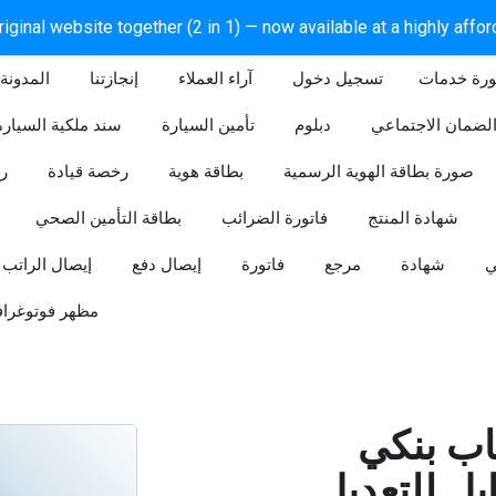
iginal website together (2 in 1) — now available at a highly affo
ورة خدمات
آراء العملاء
إنجازتنا
المدونة
لضمان الاجتماعي
دبلوم
تأمين السيارة
سند ملكية السيارة
صورة بطاقة الهوية الرسمية
بطاقة هوية
رخصة قيادة
ر
شهادة المنتج
فاتورة الضرائب
بطاقة التأمين الصحي
ي
شهادة
مرجع
فاتورة
إيصال دفع
إيصال الراتب
مظهر فوتوغراف
ب بنكي
للتعديل (Word و