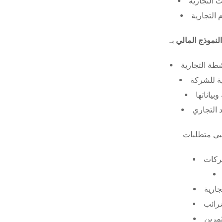
 التجارية
 التجارية
النموذج المالي
طة التجارية
ة للشركة
ياناتها
 التجاري
ركات
جارية
ضرائب
ثمرين