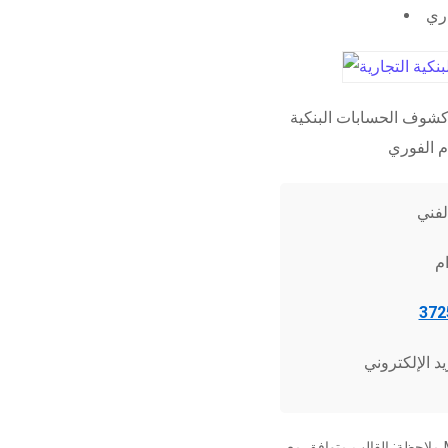
اري
شوف الحسابات البنكية
ملاحظة: القالب متوافق مع Microsoft Word 2010 وما فوق، وجميع برامج