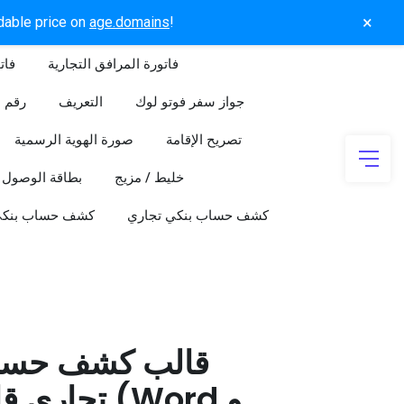
×
rdable price on
age.domains
!
فاتورة المرافق التجارية
فات
جواز سفر فوتو لوك
التعريف
رقم ا
تصريح الإقامة
صورة الهوية الرسمية
خليط / مزيج
بطاقة الوصول
كشف حساب بنكي تجاري
كشف حساب بنك
قالب كشف حسا
تجاري قابل 