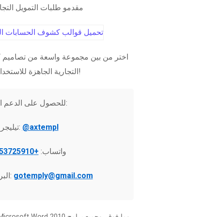
مقدمو طلبات التمويل التج
اختر من بين مجموعة واسعة من تصاميم ك
التجارية الجاهزة للاستخدام الفوري!
للحصول على الدعم الفني:
@axtempl
تيليجرام:
واتساب:
+37253725910
gotemply@gmail.com
البريد الإلكتروني: