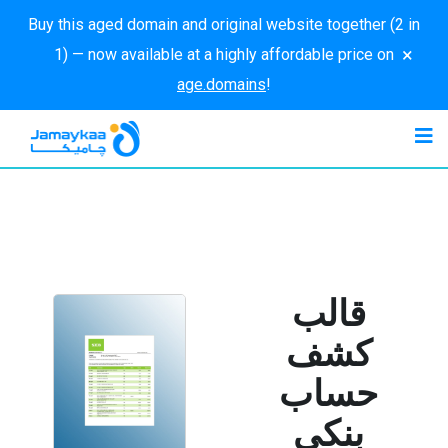
Buy this aged domain and original website together (2 in
×
1) — now available at a highly affordable price on
age.domains
!
قالب
كشف
حساب
بنكي