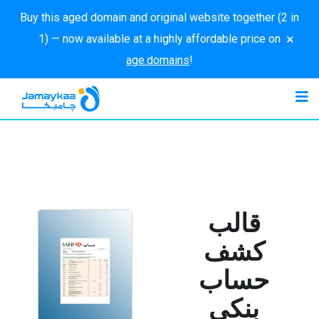
Buy this aged domain and original website together (2 in
×
1) — now available at a highly affordable price on
age.domains
!
قالب
كشف
حساب
بنكي