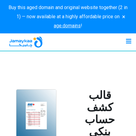
Buy this aged domain and original website together (2 in
×
1) — now available at a highly affordable price on
age.domains
!
قالب
كشف
حساب
بنكي