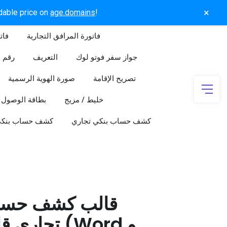
×
rdable price on
age.domains
!
فاتورة المرافق التجارية
فات
جواز سفر فوتو لوك
التعريف
رقم ا
تصريح الإقامة
صورة الهوية الرسمية
خليط / مزيج
بطاقة الوصول
كشف حساب بنكي تجاري
كشف حساب بنك
قالب كشف حسا
تجاري قابل 