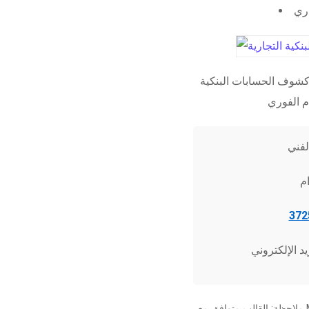
اري
شوف الحسابات البنكية
ملاحظة: القالب متوافق مع Microsoft Word 2010 وما فوق، وجميع برامج