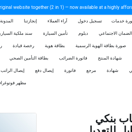
iginal website together (2 in 1) — now available at a highly affo
ورة خدمات
آراء العملاء
إنجازتنا
المدونة
لضمان الاجتماعي
دبلوم
تأمين السيارة
سند ملكية السيارة
صورة بطاقة الهوية الرسمية
بطاقة هوية
رخصة قيادة
ر
شهادة المنتج
فاتورة الضرائب
بطاقة التأمين الصحي
ي
شهادة
مرجع
فاتورة
إيصال دفع
إيصال الراتب
مظهر فوتوغراف
ب بنكي
للتعديل (Word و