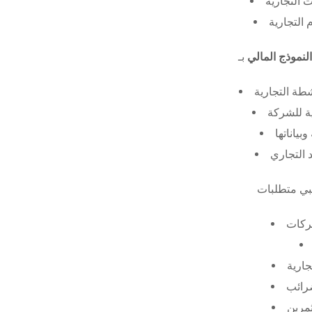
 التجارية
 التجارية
النموذج المالي
طة التجارية
ة للشركة
ياناتها
 التجاري
ركات
جارية
ضرائب
ثمرين