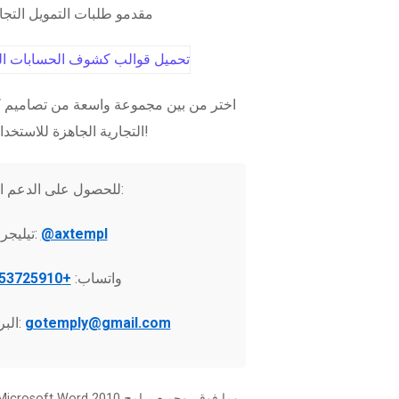
مقدمو طلبات التمويل التج
اختر من بين مجموعة واسعة من تصاميم ك
التجارية الجاهزة للاستخدام الفوري!
للحصول على الدعم الفني:
@axtempl
تيليجرام:
واتساب:
+37253725910
gotemply@gmail.com
البريد الإلكتروني: