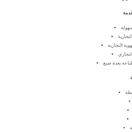
سهولة
لتجارية
ية التجارية
لتجاري
طة
ة