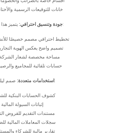
أقسام خاصة بالضرائب والخصومات
خانات للتوقيعات الرسمية والأختام
بـ:
جودة وتنسيق احترافي:
يتميز هذا
تخطيط احترافي مصمم خصيصًا للأنش
تصميم واضح يعكس الهوية التجاري
مساحة مخصصة لشعار الشركة وب
حسابات تلقائية للمجاميع والرصيد
صمم ليلبي متطلبات:
استخدامات متعددة:
كشوف الحسابات البنكية للش
إثباتات السيولة المالية
مستندات التقديم للقروض الت
سجلات المعاملات المالية لل
تقارير مالية للشركاء والمست