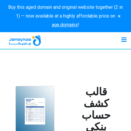
Buy this aged domain and original website together (2 in
×
1) — now available at a highly affordable price on
age.domains
!
قالب
كشف
حساب
بنكي