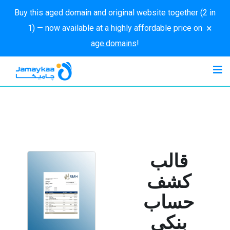
Buy this aged domain and original website together (2 in
×
1) — now available at a highly affordable price on
age.domains
!
قالب
كشف
حساب
بنكي