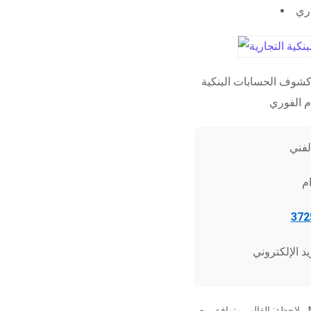
اري
شوف الحسابات البنكية
ملاحظة: القالب متوافق مع Microsoft Word 2010 وما فوق، وجميع برامج