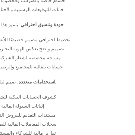
أقسام خاصة بالضرائب والخصومات
خانات للتوقيعات الرسمية والأختام
بـ:
جودة وتنسيق احترافي:
يتميز هذا
تخطيط احترافي مصمم خصيصًا للأنش
تصميم واضح يعكس الهوية التجاري
مساحة مخصصة لشعار الشركة وب
حسابات تلقائية للمجاميع والرصيد
صمم ليلبي متطلبات:
استخدامات متعددة:
كشوف الحسابات البنكية للش
إثباتات السيولة المالية
مستندات التقديم للقروض الت
سجلات المعاملات المالية لل
تقارير مالية للشركاء والمست