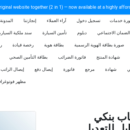
iginal website together (2 in 1) — now available at a highly affo
ورة خدمات
آراء العملاء
إنجازتنا
المدونة
لضمان الاجتماعي
دبلوم
تأمين السيارة
سند ملكية السيارة
صورة بطاقة الهوية الرسمية
بطاقة هوية
رخصة قيادة
ر
شهادة المنتج
فاتورة الضرائب
بطاقة التأمين الصحي
ي
شهادة
مرجع
فاتورة
إيصال دفع
إيصال الراتب
مظهر فوتوغراف
ب بنكي
للتعديل (Word و