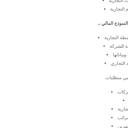
 التجارية
 التجارية
النموذج المالي
طة التجارية
ة للشركة
ياناتها
 التجاري
ركات
جارية
ضرائب
ثمرين