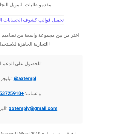
مقدمو طلبات التمويل التج
اختر من بين مجموعة واسعة من تصاميم ك
التجارية الجاهزة للاستخدام الفوري!
للحصول على الدعم الفني:
@axtempl
تيليجرام:
واتساب:
+37253725910
gotemply@gmail.com
البريد الإلكتروني: