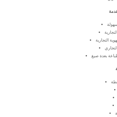
سهولة
لتجارية
ية التجارية
لتجاري
طة
ة