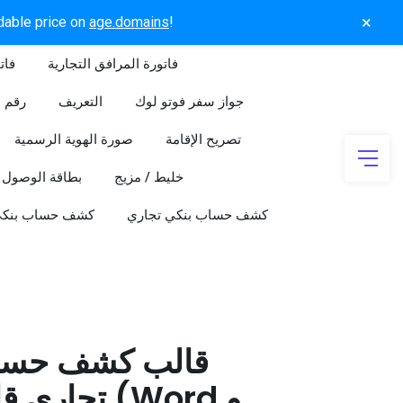
×
rdable price on
age.domains
!
فاتورة المرافق التجارية
فات
جواز سفر فوتو لوك
التعريف
رقم ا
تصريح الإقامة
صورة الهوية الرسمية
خليط / مزيج
بطاقة الوصول
كشف حساب بنكي تجاري
كشف حساب بنك
قالب كشف حسا
تجاري قابل 