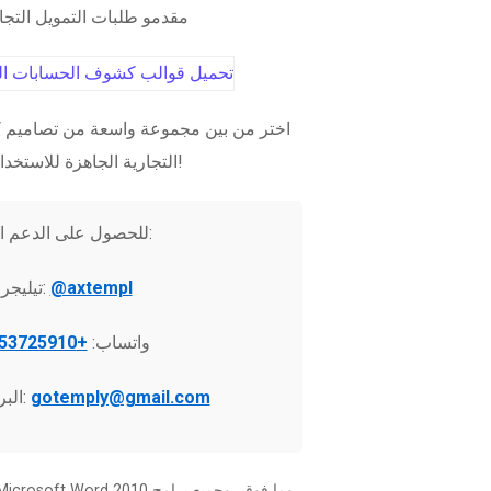
مقدمو طلبات التمويل التج
اختر من بين مجموعة واسعة من تصاميم ك
التجارية الجاهزة للاستخدام الفوري!
للحصول على الدعم الفني:
@axtempl
تيليجرام:
واتساب:
+37253725910
gotemply@gmail.com
البريد الإلكتروني: