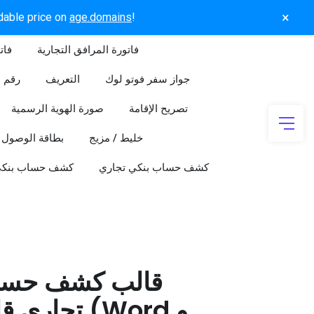
×
rdable price on
age.domains
!
فاتورة المرافق التجارية
فات
جواز سفر فوتو لوك
التعريف
رقم ا
تصريح الإقامة
صورة الهوية الرسمية
خليط / مزيج
بطاقة الوصول
كشف حساب بنكي تجاري
كشف حساب بنك
قالب كشف حسا
تجاري قابل 