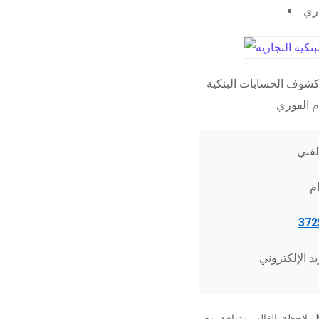
اري
شوف الحسابات البنكية
ملاحظة: القالب متوافق مع Microsoft Word 2010 وما فوق، وجميع برامج