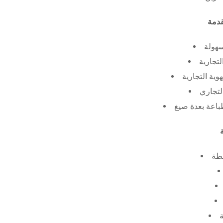
سهولة
لتجارية
ية التجارية
لتجاري
طة
ة