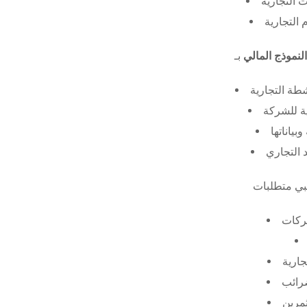
 التجارية
 التجارية
النموذج المالي
طة التجارية
ة للشركة
ياناتها
 التجاري
ركات
جارية
ضرائب
ثمرين