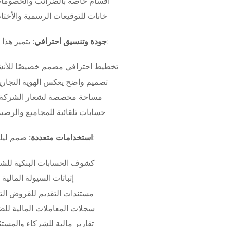
أقسام خاصة بالضرائب والخصومات
خانات للتوقيعات الرسمية والأختام
بـ:
جودة وتنسيق احترافي:
يتميز هذا
تخطيط احترافي مصمم خصيصًا للأنش
تصميم واضح يعكس الهوية التجاري
مساحة مخصصة لشعار الشركة وب
حسابات تلقائية للمجاميع والرصيد
صمم ليلبي متطلبات:
استخدامات متعددة:
كشوف الحسابات البنكية للش
إثباتات السيولة المالية
مستندات التقديم للقروض الت
سجلات المعاملات المالية لل
تقارير مالية للشركاء والمست