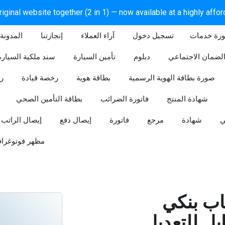
iginal website together (2 in 1) — now available at a highly affo
ورة خدمات
آراء العملاء
إنجازتنا
المدونة
لضمان الاجتماعي
دبلوم
تأمين السيارة
سند ملكية السيارة
صورة بطاقة الهوية الرسمية
بطاقة هوية
رخصة قيادة
ر
شهادة المنتج
فاتورة الضرائب
بطاقة التأمين الصحي
ي
شهادة
مرجع
فاتورة
إيصال دفع
إيصال الراتب
مظهر فوتوغراف
ب بنكي
للتعديل (Word و