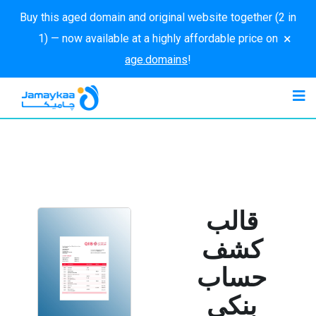
Buy this aged domain and original website together (2 in
×
1) — now available at a highly affordable price on
age.domains
!
قالب
كشف
حساب
بنكي