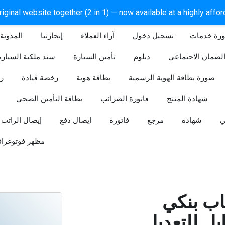
iginal website together (2 in 1) — now available at a highly affo
ورة خدمات
آراء العملاء
إنجازتنا
المدونة
لضمان الاجتماعي
دبلوم
تأمين السيارة
سند ملكية السيارة
صورة بطاقة الهوية الرسمية
بطاقة هوية
رخصة قيادة
ر
شهادة المنتج
فاتورة الضرائب
بطاقة التأمين الصحي
ي
شهادة
مرجع
فاتورة
إيصال دفع
إيصال الراتب
مظهر فوتوغراف
ب بنكي
للتعديل (Word و