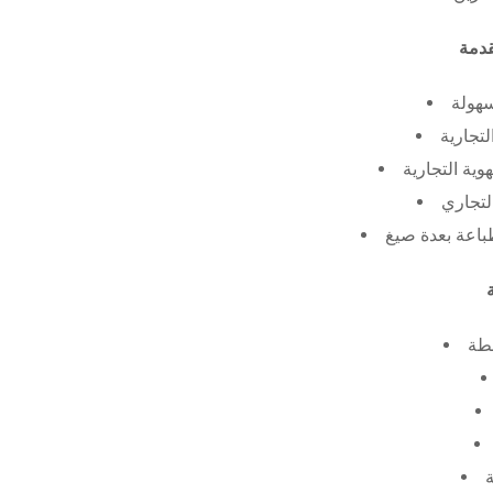
سهولة
لتجارية
ية التجارية
لتجاري
طة
ة