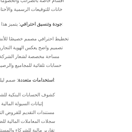
أقسام خاصة بالضرائب والخصومات
خانات للتوقيعات الرسمية والأختام
بـ:
جودة وتنسيق احترافي:
يتميز هذا
تخطيط احترافي مصمم خصيصًا للأنش
تصميم واضح يعكس الهوية التجاري
مساحة مخصصة لشعار الشركة وب
حسابات تلقائية للمجاميع والرصيد
صمم ليلبي متطلبات:
استخدامات متعددة:
كشوف الحسابات البنكية للش
إثباتات السيولة المالية
مستندات التقديم للقروض الت
سجلات المعاملات المالية لل
تقارير مالية للشركاء والمست