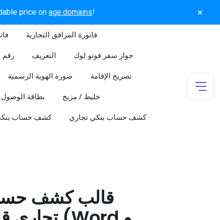
×
rdable price on
age.domains
!
فاتورة المرافق التجارية
فات
جواز سفر فوتو لوك
التعريف
رقم ا
تصريح الإقامة
صورة الهوية الرسمية
خليط / مزيج
بطاقة الوصول
كشف حساب بنكي تجاري
كشف حساب بنك
قالب كشف حسا
تجاري قابل 