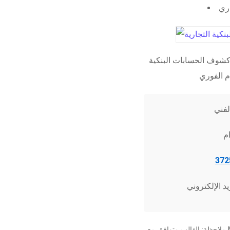
اري
شوف الحسابات البنكية
ملاحظة: القالب متوافق مع Microsoft Word 2010 وما فوق، وجميع برامج