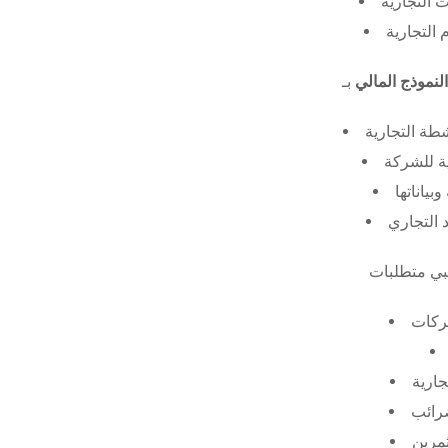
 التجارية
 التجارية
النموذج المالي
طة التجارية
ة للشركة
ياناتها
 التجاري
ركات
جارية
ضرائب
ثمرين