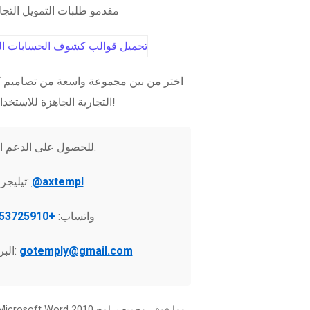
مقدمو طلبات التمويل التج
اختر من بين مجموعة واسعة من تصاميم ك
التجارية الجاهزة للاستخدام الفوري!
للحصول على الدعم الفني:
@axtempl
تيليجرام:
واتساب:
+37253725910
gotemply@gmail.com
البريد الإلكتروني: