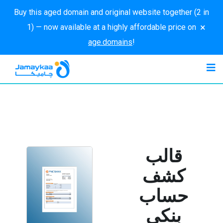
Buy this aged domain and original website together (2 in
×
1) — now available at a highly affordable price on
age.domains
!
قالب
كشف
حساب
بنكي