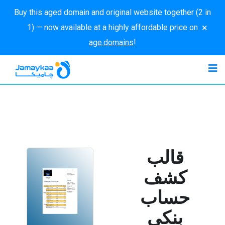
Buy this aged domain and original website together (2 in
×
1) — now available at a highly affordable price on
age.domains
!
قالب
كشف
حساب
بنكي