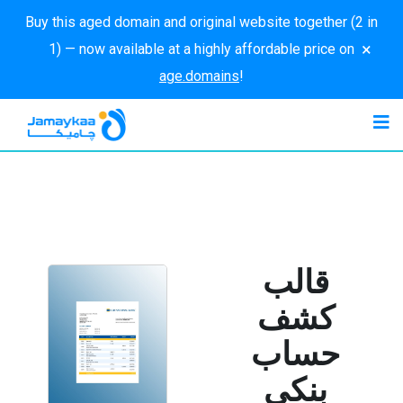
Buy this aged domain and original website together (2 in
×
1) — now available at a highly affordable price on
age.domains
!
قالب
كشف
حساب
بنكي