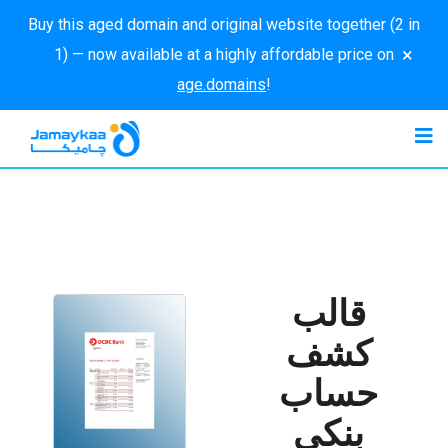
Buy this aged domain and original website together (2 in
×
1) — now available at a highly affordable price on
age.domains
!
قالب
كشف
حساب
بنكي