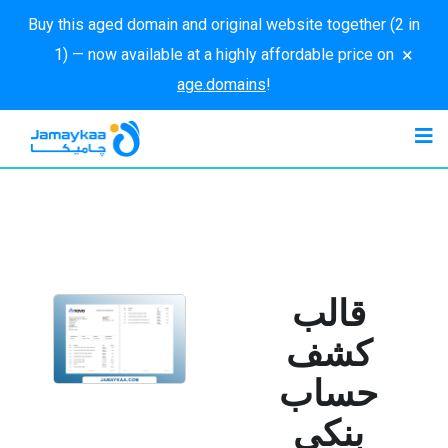
Buy this aged domain and original website together (2 in
×
1) — now available at a highly affordable price on
age.domains
!
قالب
كشف
حساب
بنكي