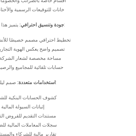
أقسام خاصة بالضرائب والخصومات
خانات للتوقيعات الرسمية والأختام
بـ:
جودة وتنسيق احترافي:
يتميز هذا
تخطيط احترافي مصمم خصيصًا للأنش
تصميم واضح يعكس الهوية التجاري
مساحة مخصصة لشعار الشركة وب
حسابات تلقائية للمجاميع والرصيد
صمم ليلبي متطلبات:
استخدامات متعددة:
كشوف الحسابات البنكية للش
إثباتات السيولة المالية
مستندات التقديم للقروض الت
سجلات المعاملات المالية لل
تقارير مالية للشركاء والمست