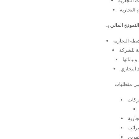
 التجارية
 التجارية
النموذج المالي
طة التجارية
ة للشركة
ياناتها
 التجاري
ركات
جارية
ضرائب
ثمرين