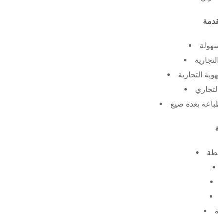
سهولة
لتجارية
ية التجارية
لتجاري
طة
ة