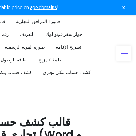
×
rdable price on
age.domains
!
فاتورة المرافق التجارية
فات
جواز سفر فوتو لوك
التعريف
رقم ا
تصريح الإقامة
صورة الهوية الرسمية
خليط / مزيج
بطاقة الوصول
كشف حساب بنكي تجاري
كشف حساب بنك
قالب كشف حسا
تجاري قابل 