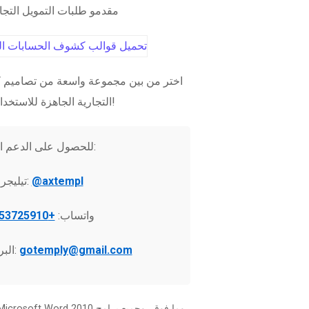
مقدمو طلبات التمويل التج
اختر من بين مجموعة واسعة من تصاميم ك
التجارية الجاهزة للاستخدام الفوري!
للحصول على الدعم الفني:
@axtempl
تيليجرام:
واتساب:
+37253725910
gotemply@gmail.com
البريد الإلكتروني: