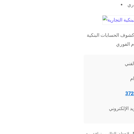
اري
شوف الحسابات البنكية
ملاحظة: القالب متوافق مع Microsoft Word 2010 وما فوق، وجميع برامج