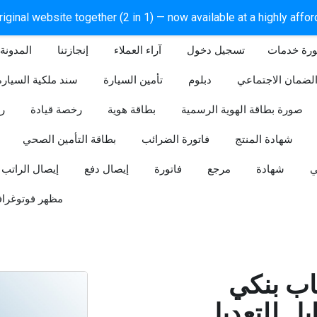
iginal website together (2 in 1) — now available at a highly affo
ورة خدمات
آراء العملاء
إنجازتنا
المدونة
لضمان الاجتماعي
دبلوم
تأمين السيارة
سند ملكية السيارة
صورة بطاقة الهوية الرسمية
بطاقة هوية
رخصة قيادة
ر
شهادة المنتج
فاتورة الضرائب
بطاقة التأمين الصحي
ي
شهادة
مرجع
فاتورة
إيصال دفع
إيصال الراتب
مظهر فوتوغراف
ب بنكي
للتعديل (Word و