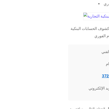
اري
شوف الحسابات البنكية
ملاحظة: القالب متوافق مع Microsoft Word 2010 وما فوق، وجميع برامج