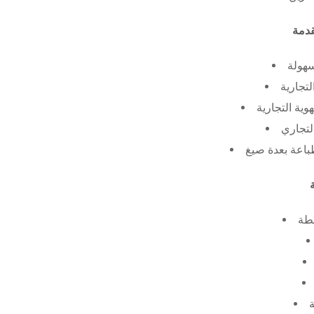
سهولة
لتجارية
ية التجارية
لتجاري
طة
ة