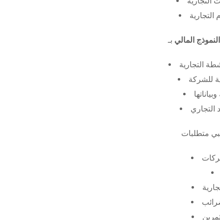
 التجارية
 التجارية
النموذج المالي
طة التجارية
ة للشركة
ياناتها
 التجاري
ركات
جارية
ضرائب
ثمرين