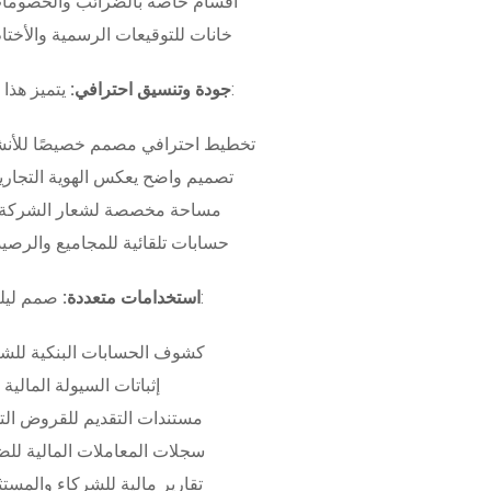
أقسام خاصة بالضرائب والخصومات
خانات للتوقيعات الرسمية والأختام
بـ:
جودة وتنسيق احترافي:
يتميز هذا
تخطيط احترافي مصمم خصيصًا للأنش
تصميم واضح يعكس الهوية التجاري
مساحة مخصصة لشعار الشركة وب
حسابات تلقائية للمجاميع والرصيد
صمم ليلبي متطلبات:
استخدامات متعددة:
كشوف الحسابات البنكية للش
إثباتات السيولة المالية
مستندات التقديم للقروض الت
سجلات المعاملات المالية لل
تقارير مالية للشركاء والمست