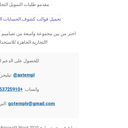
مقدمو طلبات التمويل التج
اختر من بين مجموعة واسعة من تصاميم ك
التجارية الجاهزة للاستخدام الفوري!
للحصول على الدعم الفني:
@axtempl
تيليجرام:
واتساب:
+37253725910
gotemply@gmail.com
البريد الإلكتروني: