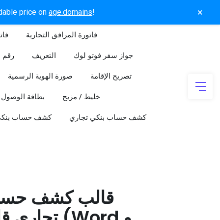
×
rdable price on
age.domains
!
فاتورة المرافق التجارية
فات
جواز سفر فوتو لوك
التعريف
رقم ا
تصريح الإقامة
صورة الهوية الرسمية
خليط / مزيج
بطاقة الوصول
كشف حساب بنكي تجاري
كشف حساب بنك
قالب كشف حسا
تجاري قابل 