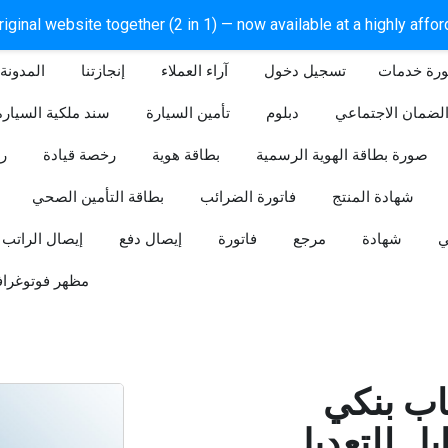
iginal website together (2 in 1) — now available at a highly affo
ورة خدمات
آراء العملاء
إنجازتنا
المدونة
لضمان الاجتماعي
دبلوم
تأمين السيارة
سند ملكية السيارة
صورة بطاقة الهوية الرسمية
بطاقة هوية
رخصة قيادة
ر
شهادة المنتج
فاتورة الضرائب
بطاقة التأمين الصحي
ي
شهادة
مرجع
فاتورة
إيصال دفع
إيصال الراتب
مظهر فوتوغراف
ب بنكي
للتعديل (Word و