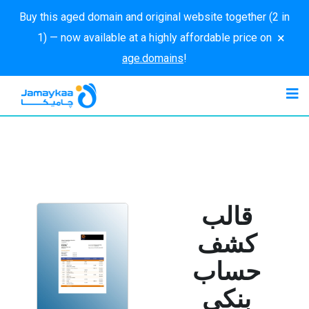
Buy this aged domain and original website together (2 in
×
1) — now available at a highly affordable price on
age.domains
!
قالب
كشف
حساب
بنكي