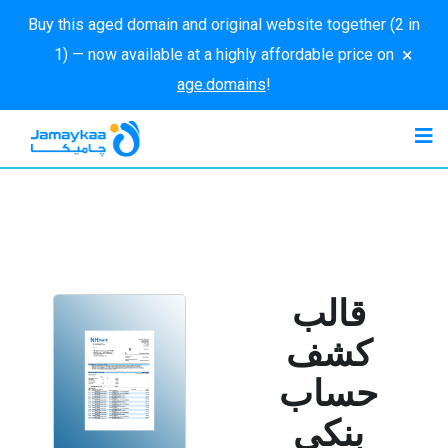
Buy this aged domain and original website together (2 in
×
1) — now available at a highly affordable price on
age.domains
!
قالب
كشف
حساب
بنكي