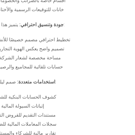
أقسام خاصة بالضرائب والخصومات
خانات للتوقيعات الرسمية والأختام
بـ:
جودة وتنسيق احترافي:
يتميز هذا
تخطيط احترافي مصمم خصيصًا للأنش
تصميم واضح يعكس الهوية التجاري
مساحة مخصصة لشعار الشركة وب
حسابات تلقائية للمجاميع والرصيد
صمم ليلبي متطلبات:
استخدامات متعددة:
كشوف الحسابات البنكية للش
إثباتات السيولة المالية
مستندات التقديم للقروض الت
سجلات المعاملات المالية لل
تقارير مالية للشركاء والمست