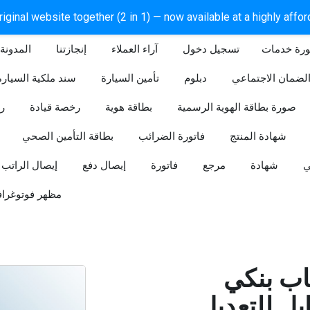
iginal website together (2 in 1) — now available at a highly affo
ورة خدمات
آراء العملاء
إنجازتنا
المدونة
لضمان الاجتماعي
دبلوم
تأمين السيارة
سند ملكية السيارة
صورة بطاقة الهوية الرسمية
بطاقة هوية
رخصة قيادة
ر
شهادة المنتج
فاتورة الضرائب
بطاقة التأمين الصحي
ي
شهادة
مرجع
فاتورة
إيصال دفع
إيصال الراتب
مظهر فوتوغراف
ب بنكي
للتعديل (Word و