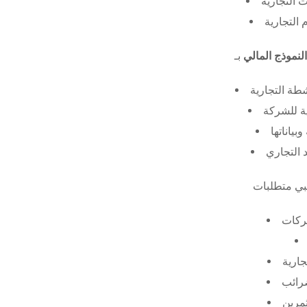
 التجارية
 التجارية
النموذج المالي
طة التجارية
ة للشركة
ياناتها
 التجاري
ركات
جارية
ضرائب
ثمرين