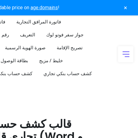
×
rdable price on
age.domains
!
فاتورة المرافق التجارية
فات
جواز سفر فوتو لوك
التعريف
رقم ا
تصريح الإقامة
صورة الهوية الرسمية
خليط / مزيج
بطاقة الوصول
كشف حساب بنكي تجاري
كشف حساب بنك
قالب كشف حسا
تجاري قابل 