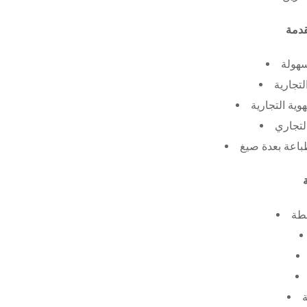
سهولة
لتجارية
ية التجارية
لتجاري
طة
ة