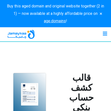
Buy this aged domain and original website together (2 in
×
1) — now available at a highly affordable price on
age.domains
!
قالب
كشف
حساب
بنكي