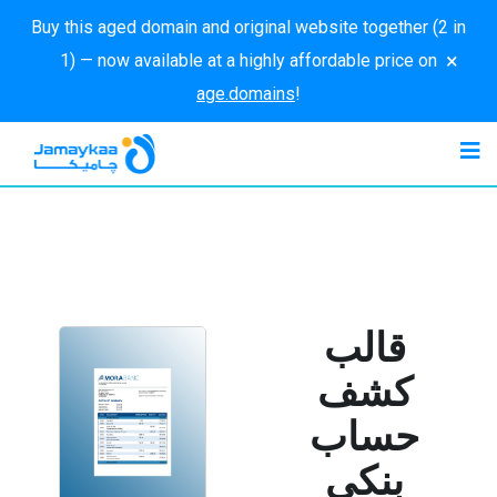
Buy this aged domain and original website together (2 in
×
1) — now available at a highly affordable price on
age.domains
!
قالب
كشف
حساب
بنكي