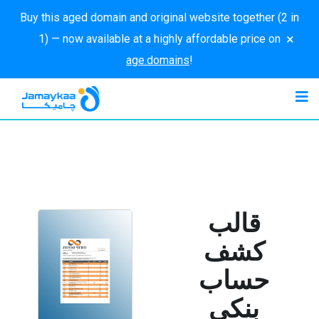
Buy this aged domain and original website together (2 in
×
1) — now available at a highly affordable price on
age.domains
!
قالب
كشف
حساب
بنكي