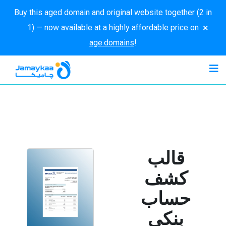
Buy this aged domain and original website together (2 in
×
1) — now available at a highly affordable price on
age.domains
!
قالب
كشف
حساب
بنكي