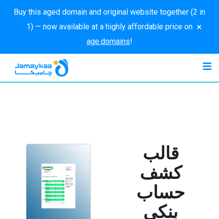
Buy this aged domain and original website together (2 in
×
1) — now available at a highly affordable price on
age.domains
!
قالب
كشف
حساب
بنكي