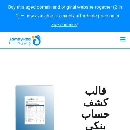
Buy this aged domain and original website together (2 in
×
1) — now available at a highly affordable price on
age.domains
!
قالب
كشف
حساب
بنكي