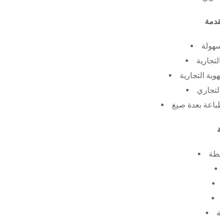
سهولة
لتجارية
ية التجارية
لتجاري
طة
ة