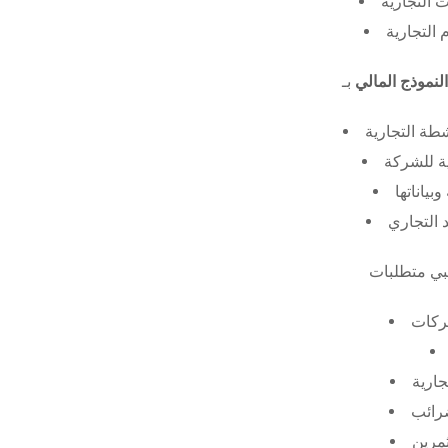
 التجارية
 التجارية
النموذج المالي
طة التجارية
ة للشركة
ياناتها
 التجاري
ركات
جارية
ضرائب
ثمرين