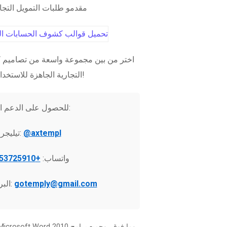
مقدمو طلبات التمويل التج
اختر من بين مجموعة واسعة من تصاميم ك
التجارية الجاهزة للاستخدام الفوري!
للحصول على الدعم الفني:
@axtempl
تيليجرام:
واتساب:
+37253725910
gotemply@gmail.com
البريد الإلكتروني: