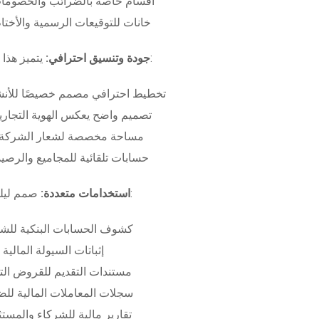
أقسام خاصة بالضرائب والخصومات
خانات للتوقيعات الرسمية والأختام
بـ:
جودة وتنسيق احترافي:
يتميز هذا
تخطيط احترافي مصمم خصيصًا للأنش
تصميم واضح يعكس الهوية التجاري
مساحة مخصصة لشعار الشركة وب
حسابات تلقائية للمجاميع والرصيد
صمم ليلبي متطلبات:
استخدامات متعددة:
كشوف الحسابات البنكية للش
إثباتات السيولة المالية
مستندات التقديم للقروض الت
سجلات المعاملات المالية لل
تقارير مالية للشركاء والمست