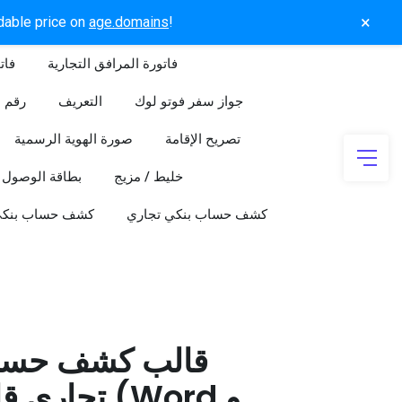
×
rdable price on
age.domains
!
فاتورة المرافق التجارية
فات
جواز سفر فوتو لوك
التعريف
رقم ا
تصريح الإقامة
صورة الهوية الرسمية
خليط / مزيج
بطاقة الوصول
كشف حساب بنكي تجاري
كشف حساب بنك
قالب كشف حسا
تجاري قابل 