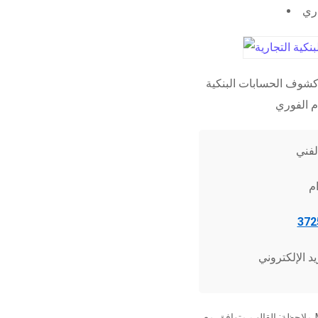
اري
شوف الحسابات البنكية
ملاحظة: القالب متوافق مع Microsoft Word 2010 وما فوق، وجميع برامج