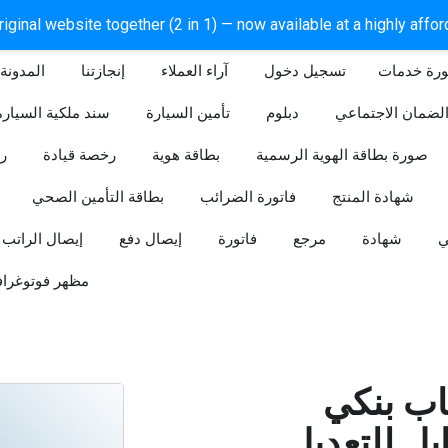
iginal website together (2 in 1) — now available at a highly affo
ورة خدمات
آراء العملاء
إنجازتنا
المدونة
لضمان الاجتماعي
دبلوم
تأمين السيارة
سند ملكية السيارة
صورة بطاقة الهوية الرسمية
بطاقة هوية
رخصة قيادة
ر
شهادة المنتج
فاتورة الضرائب
بطاقة التأمين الصحي
ي
شهادة
مرجع
فاتورة
إيصال دفع
إيصال الراتب
مظهر فوتوغراف
ب بنكي
للتعديل (Word و