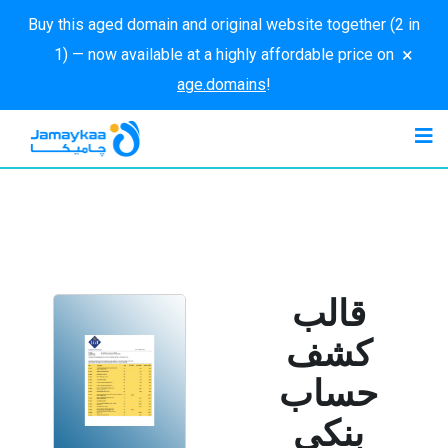
Buy this aged domain and original website together (2 in
×
1) — now available at a highly affordable price on
age.domains
!
قالب
كشف
حساب
بنكي