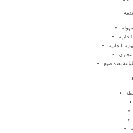
سهولة
لتجارية
ية التجارية
لتجاري
طة
ة