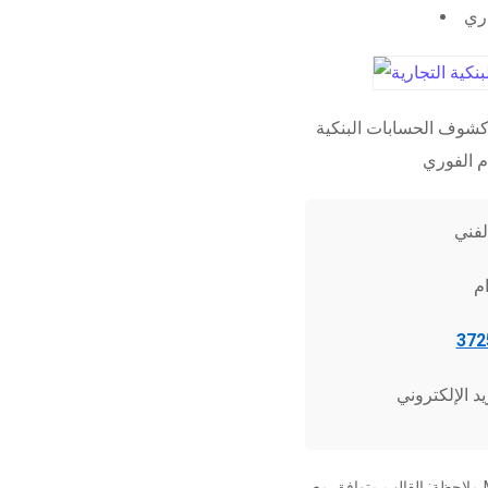
اري
شوف الحسابات البنكية
ملاحظة: القالب متوافق مع Microsoft Word 2010 وما فوق، وجميع برامج