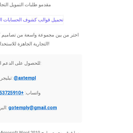
مقدمو طلبات التمويل التج
اختر من بين مجموعة واسعة من تصاميم ك
التجارية الجاهزة للاستخدام الفوري!
للحصول على الدعم الفني:
@axtempl
تيليجرام:
واتساب:
+37253725910
gotemply@gmail.com
البريد الإلكتروني: