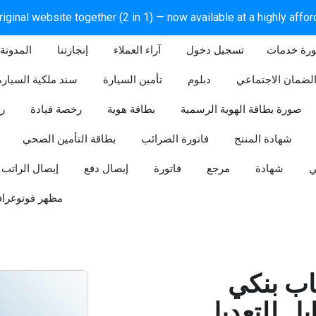
iginal website together (2 in 1) — now available at a highly affo
ورة خدمات
آراء العملاء
إنجازتنا
المدونة
لضمان الاجتماعي
دبلوم
تأمين السيارة
سند ملكية السيارة
صورة بطاقة الهوية الرسمية
بطاقة هوية
رخصة قيادة
ر
شهادة المنتج
فاتورة الضرائب
بطاقة التأمين الصحي
ي
شهادة
مرجع
فاتورة
إيصال دفع
إيصال الراتب
مظهر فوتوغراف
ب بنكي
للتعديل (Word و