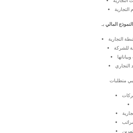
 التجارية
 التجارية
النموذج المالي
طة التجارية
ة للشركة
ياناتها
 التجاري
ركات
جارية
ضرائب
ثمرين