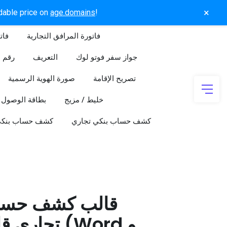
×
rdable price on
age.domains
!
فاتورة المرافق التجارية
فات
جواز سفر فوتو لوك
التعريف
رقم ا
تصريح الإقامة
صورة الهوية الرسمية
خليط / مزيج
بطاقة الوصول
كشف حساب بنكي تجاري
كشف حساب بنك
قالب كشف حسا
تجاري قابل 