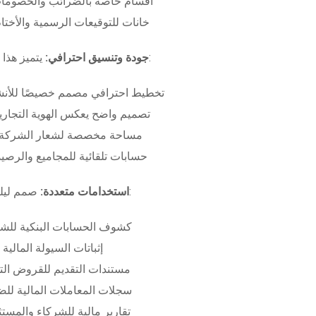
أقسام خاصة بالضرائب والخصومات
خانات للتوقيعات الرسمية والأختام
بـ:
جودة وتنسيق احترافي:
يتميز هذا
تخطيط احترافي مصمم خصيصًا للأنش
تصميم واضح يعكس الهوية التجاري
مساحة مخصصة لشعار الشركة وب
حسابات تلقائية للمجاميع والرصيد
صمم ليلبي متطلبات:
استخدامات متعددة:
كشوف الحسابات البنكية للش
إثباتات السيولة المالية
مستندات التقديم للقروض الت
سجلات المعاملات المالية لل
تقارير مالية للشركاء والمست