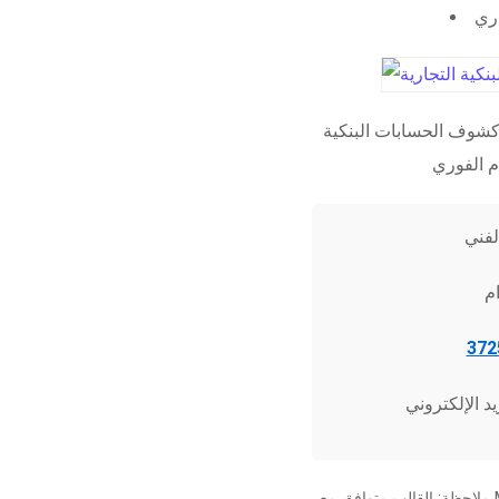
اري
شوف الحسابات البنكية
ملاحظة: القالب متوافق مع Microsoft Word 2010 وما فوق، وجميع برامج