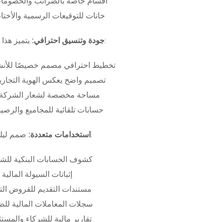
أقسام خاصة بالضرائب والخصومات
خانات للتوقيعات الرسمية والأختام
بـ:
جودة وتنسيق احترافي:
يتميز هذا
تخطيط احترافي مصمم خصيصًا للأنش
تصميم واضح يعكس الهوية التجاري
مساحة مخصصة لشعار الشركة وب
حسابات تلقائية للمجاميع والرصيد
صمم ليلبي متطلبات:
استخدامات متعددة:
كشوف الحسابات البنكية للش
إثباتات السيولة المالية
مستندات التقديم للقروض الت
سجلات المعاملات المالية لل
تقارير مالية للشركاء والمست