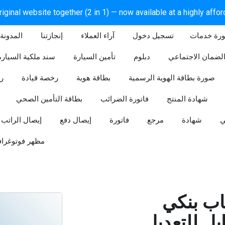
iginal website together (2 in 1) — now available at a highly affo
ورة خدمات
آراء العملاء
إنجازتنا
المدونة
لضمان الاجتماعي
دبلوم
تأمين السيارة
سند ملكية السيارة
صورة بطاقة الهوية الرسمية
بطاقة هوية
رخصة قيادة
ر
شهادة المنتج
فاتورة الضرائب
بطاقة التأمين الصحي
ي
شهادة
مرجع
فاتورة
إيصال دفع
إيصال الراتب
مظهر فوتوغراف
ب بنكي
للتعديل (Word و