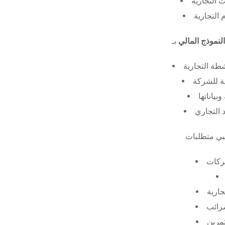
 التجارية
 التجارية
النموذج المالي
طة التجارية
ة للشركة
ياناتها
 التجاري
ركات
جارية
ضرائب
ثمرين