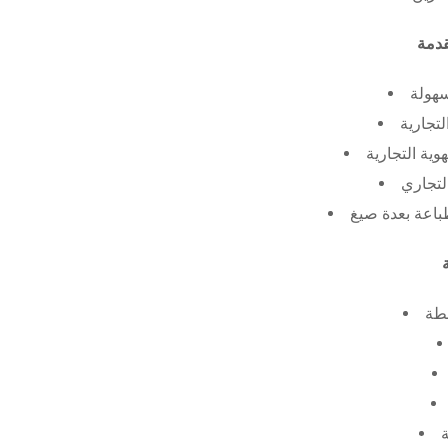
سهولة
لتجارية
ية التجارية
لتجاري
طة
ة