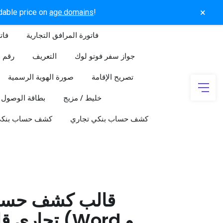
×
rdable price on
age.domains
!
فاتورة المرافق التجارية
فات
جواز سفر فوتو لوك
التعريف
رقم ا
تصريح الإقامة
صورة الهوية الرسمية
خليط / مزيج
بطاقة الوصول
كشف حساب بنكي تجاري
كشف حساب بنك
قالب كشف حسا
تجاري قابل 