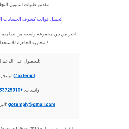
مقدمو طلبات التمويل التج
اختر من بين مجموعة واسعة من تصاميم ك
التجارية الجاهزة للاستخدام الفوري!
للحصول على الدعم الفني:
@axtempl
تيليجرام:
واتساب:
+37253725910
gotemply@gmail.com
البريد الإلكتروني: