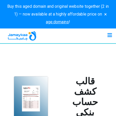
Buy this aged domain and original website together (2 in
×
1) — now available at a highly affordable price on
age.domains
!
قالب
كشف
حساب
بنكي