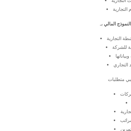
 التجارية
 التجارية
النموذج المالي
طة التجارية
ة للشركة
ياناتها
 التجاري
ركات
جارية
ضرائب
ثمرين