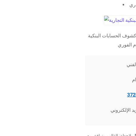
اري
شوف الحسابات البنكية
ملاحظة: القالب متوافق مع Microsoft Word 2010 وما فوق، وجميع برامج