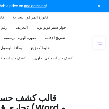
×
rdable price on
age.domains
!
فاتورة المرافق التجارية
فات
جواز سفر فوتو لوك
التعريف
رقم ا
تصريح الإقامة
صورة الهوية الرسمية
خليط / مزيج
بطاقة الوصول
كشف حساب بنكي تجاري
كشف حساب بنك
قالب كشف حسا
تجاري قابل 