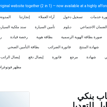
iginal website together (2 in 1) — now available at a highly affo
ورة خدمات
آراء العملاء
إنجازتنا
المدونة
لضمان الاجتماعي
دبلوم
تأمين السيارة
سند ملكية السيارة
صورة بطاقة الهوية الرسمية
بطاقة هوية
رخصة قيادة
ر
شهادة المنتج
فاتورة الضرائب
بطاقة التأمين الصحي
ي
شهادة
مرجع
فاتورة
إيصال دفع
إيصال الراتب
مظهر فوتوغراف
ب بنكي
للتعديل (Word و