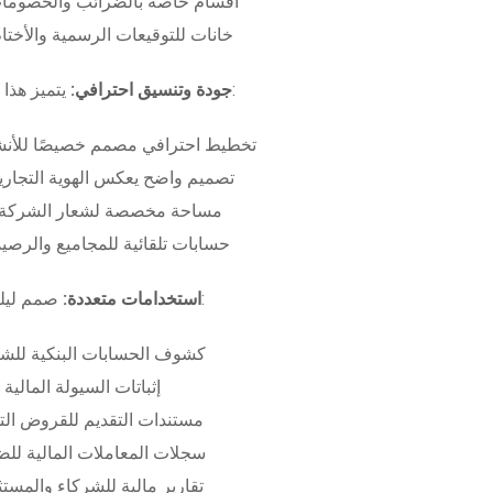
أقسام خاصة بالضرائب والخصومات
خانات للتوقيعات الرسمية والأختام
بـ:
جودة وتنسيق احترافي:
يتميز هذا
تخطيط احترافي مصمم خصيصًا للأنش
تصميم واضح يعكس الهوية التجاري
مساحة مخصصة لشعار الشركة وب
حسابات تلقائية للمجاميع والرصيد
صمم ليلبي متطلبات:
استخدامات متعددة:
كشوف الحسابات البنكية للش
إثباتات السيولة المالية
مستندات التقديم للقروض الت
سجلات المعاملات المالية لل
تقارير مالية للشركاء والمست