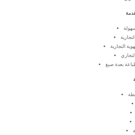
سهولة
لتجارية
ية التجارية
لتجاري
طة
ة