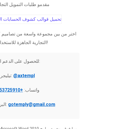
مقدمو طلبات التمويل التج
اختر من بين مجموعة واسعة من تصاميم ك
التجارية الجاهزة للاستخدام الفوري!
للحصول على الدعم الفني:
@axtempl
تيليجرام:
واتساب:
+37253725910
gotemply@gmail.com
البريد الإلكتروني: