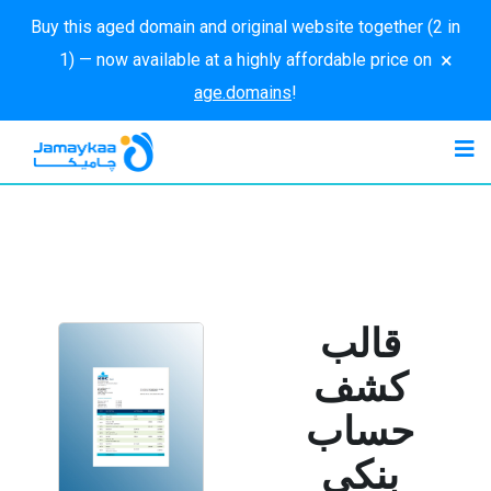
Buy this aged domain and original website together (2 in
×
1) — now available at a highly affordable price on
age.domains
!
قالب
كشف
حساب
بنكي