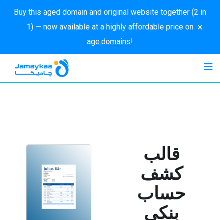
Buy this aged domain and original website together (2 in
×
1) — now available at a highly affordable price on
age.domains
!
قالب
كشف
حساب
بنكي