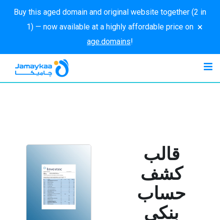
Buy this aged domain and original website together (2 in
×
1) — now available at a highly affordable price on
age.domains
!
قالب
كشف
حساب
بنكي