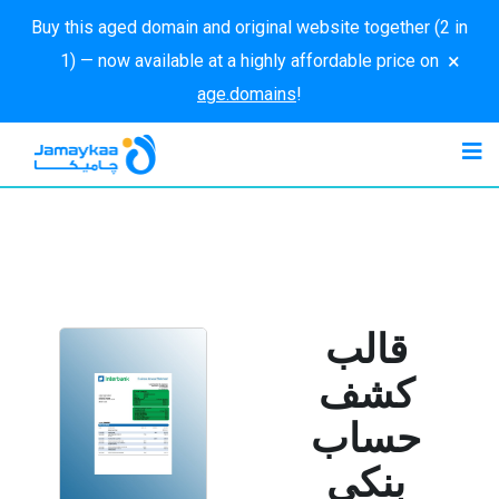
Buy this aged domain and original website together (2 in
×
1) — now available at a highly affordable price on
age.domains
!
قالب
كشف
حساب
بنكي