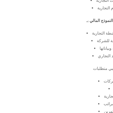
 التجارية
 التجارية
النموذج المالي
طة التجارية
ة للشركة
ياناتها
 التجاري
ركات
جارية
ضرائب
ثمرين