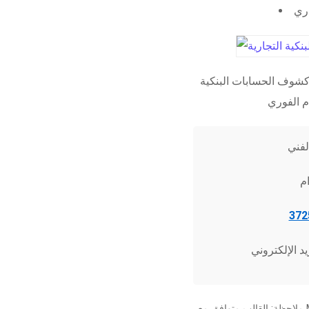
اري
شوف الحسابات البنكية
ملاحظة: القالب متوافق مع Microsoft Word 2010 وما فوق، وجميع برامج