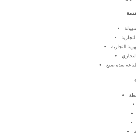
سهولة
لتجارية
ية التجارية
لتجاري
طة
ة