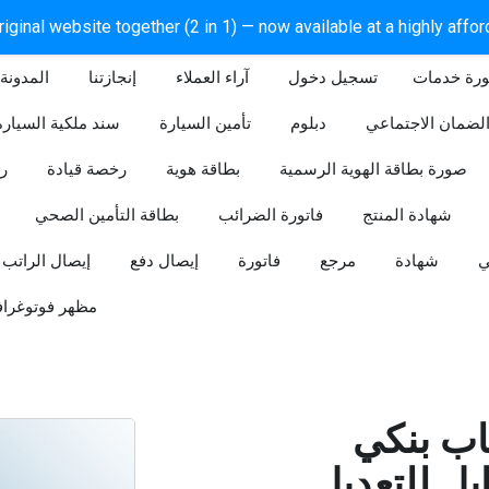
iginal website together (2 in 1) — now available at a highly affo
ورة خدمات
آراء العملاء
إنجازتنا
المدونة
لضمان الاجتماعي
دبلوم
تأمين السيارة
سند ملكية السيارة
صورة بطاقة الهوية الرسمية
بطاقة هوية
رخصة قيادة
ر
شهادة المنتج
فاتورة الضرائب
بطاقة التأمين الصحي
ي
شهادة
مرجع
فاتورة
إيصال دفع
إيصال الراتب
مظهر فوتوغراف
ب بنكي
للتعديل (Word و