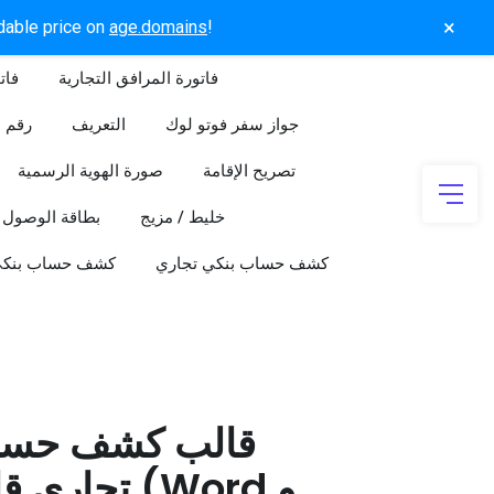
×
rdable price on
age.domains
!
فاتورة المرافق التجارية
فات
جواز سفر فوتو لوك
التعريف
رقم ا
تصريح الإقامة
صورة الهوية الرسمية
خليط / مزيج
بطاقة الوصول
كشف حساب بنكي تجاري
كشف حساب بنك
قالب كشف حسا
تجاري قابل 