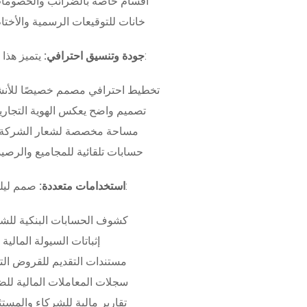
أقسام خاصة بالضرائب والخصومات
خانات للتوقيعات الرسمية والأختام
بـ:
جودة وتنسيق احترافي:
يتميز هذا
تخطيط احترافي مصمم خصيصًا للأنش
تصميم واضح يعكس الهوية التجاري
مساحة مخصصة لشعار الشركة وب
حسابات تلقائية للمجاميع والرصيد
صمم ليلبي متطلبات:
استخدامات متعددة:
كشوف الحسابات البنكية للش
إثباتات السيولة المالية
مستندات التقديم للقروض الت
سجلات المعاملات المالية لل
تقارير مالية للشركاء والمست