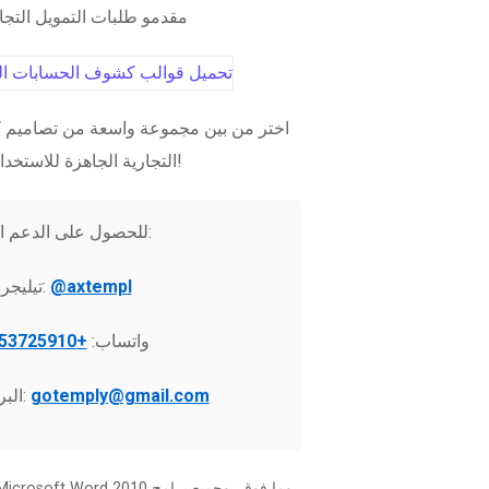
مقدمو طلبات التمويل التج
اختر من بين مجموعة واسعة من تصاميم ك
التجارية الجاهزة للاستخدام الفوري!
للحصول على الدعم الفني:
@axtempl
تيليجرام:
واتساب:
+37253725910
gotemply@gmail.com
البريد الإلكتروني: