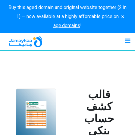
Buy this aged domain and original website together (2 in
×
1) — now available at a highly affordable price on
age.domains
!
قالب
كشف
حساب
بنكي