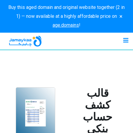
Buy this aged domain and original website together (2 in
×
1) — now available at a highly affordable price on
age.domains
!
قالب
كشف
حساب
بنكي