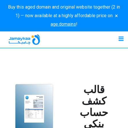
Buy this aged domain and original website together (2 in
×
1) — now available at a highly affordable price on
age.domains
!
قالب
كشف
حساب
بنكي