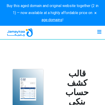
Buy this aged domain and original website together (2 in
×
1) — now available at a highly affordable price on
age.domains
!
قالب
كشف
حساب
بنكي