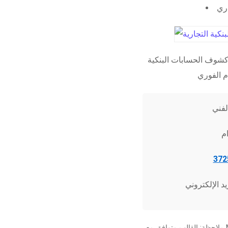
اري
شوف الحسابات البنكية
ملاحظة: القالب متوافق مع Microsoft Word 2010 وما فوق، وجميع برامج