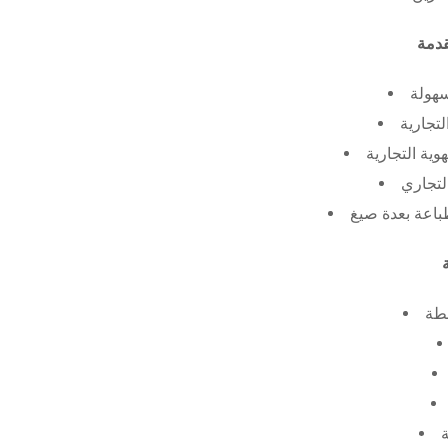
سهولة
لتجارية
ية التجارية
لتجاري
طة
ة