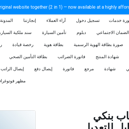
iginal website together (2 in 1) — now available at a highly affo
ورة خدمات
آراء العملاء
إنجازتنا
المدونة
لضمان الاجتماعي
دبلوم
تأمين السيارة
سند ملكية السيارة
صورة بطاقة الهوية الرسمية
بطاقة هوية
رخصة قيادة
ر
شهادة المنتج
فاتورة الضرائب
بطاقة التأمين الصحي
ي
شهادة
مرجع
فاتورة
إيصال دفع
إيصال الراتب
مظهر فوتوغراف
ب بنكي
للتعديل (Word و