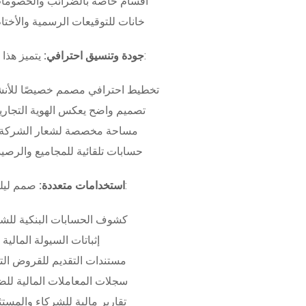
أقسام خاصة بالضرائب والخصومات
خانات للتوقيعات الرسمية والأختام
بـ:
جودة وتنسيق احترافي:
يتميز هذا
تخطيط احترافي مصمم خصيصًا للأنش
تصميم واضح يعكس الهوية التجاري
مساحة مخصصة لشعار الشركة وب
حسابات تلقائية للمجاميع والرصيد
صمم ليلبي متطلبات:
استخدامات متعددة:
كشوف الحسابات البنكية للش
إثباتات السيولة المالية
مستندات التقديم للقروض الت
سجلات المعاملات المالية لل
تقارير مالية للشركاء والمست