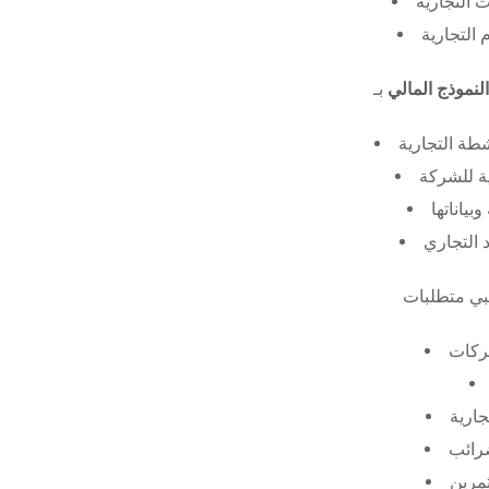
 التجارية
 التجارية
النموذج المالي
طة التجارية
ة للشركة
ياناتها
 التجاري
ركات
جارية
ضرائب
ثمرين