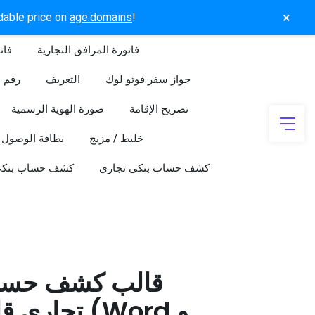
×
rdable price on
age.domains
!
فاتورة المرافق التجارية
فات
جواز سفر فوتو لوك
التعريف
رقم ا
تصريح الإقامة
صورة الهوية الرسمية
خليط / مزيج
بطاقة الوصول
كشف حساب بنكي تجاري
كشف حساب بنك
قالب كشف حسا
تجاري قابل 