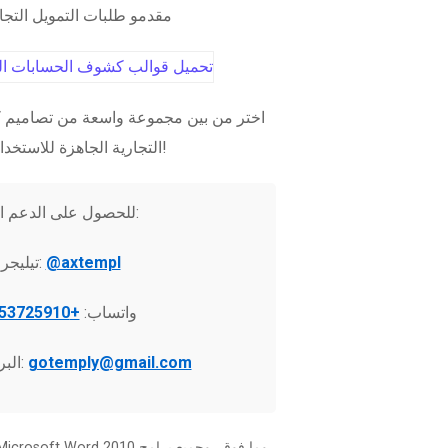
مقدمو طلبات التمويل التج
اختر من بين مجموعة واسعة من تصاميم ك
التجارية الجاهزة للاستخدام الفوري!
للحصول على الدعم الفني:
@axtempl
تيليجرام:
واتساب:
+37253725910
gotemply@gmail.com
البريد الإلكتروني: