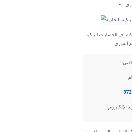
اري
شوف الحسابات البنكية
ملاحظة: القالب متوافق مع Microsoft Word 2010 وما فوق، وجميع برامج