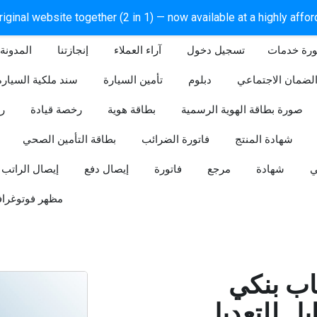
iginal website together (2 in 1) — now available at a highly affo
ورة خدمات
آراء العملاء
إنجازتنا
المدونة
لضمان الاجتماعي
دبلوم
تأمين السيارة
سند ملكية السيارة
صورة بطاقة الهوية الرسمية
بطاقة هوية
رخصة قيادة
ر
شهادة المنتج
فاتورة الضرائب
بطاقة التأمين الصحي
ي
شهادة
مرجع
فاتورة
إيصال دفع
إيصال الراتب
مظهر فوتوغراف
ب بنكي
للتعديل (Word و