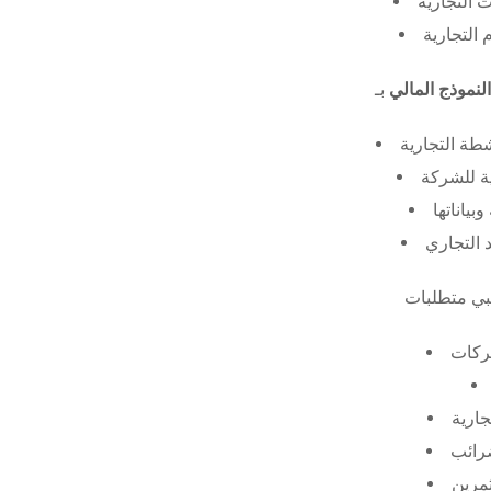
 التجارية
 التجارية
النموذج المالي
طة التجارية
ة للشركة
ياناتها
 التجاري
ركات
جارية
ضرائب
ثمرين