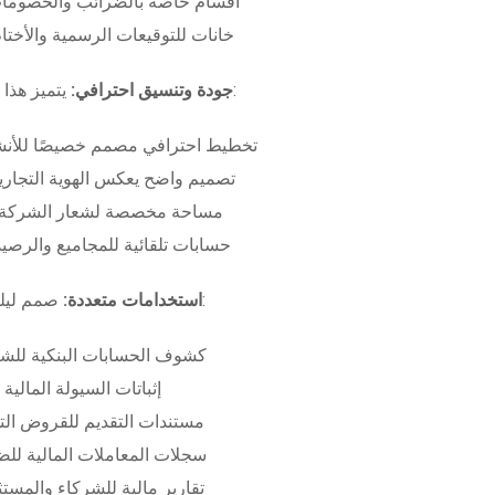
أقسام خاصة بالضرائب والخصومات
خانات للتوقيعات الرسمية والأختام
بـ:
جودة وتنسيق احترافي:
يتميز هذا
تخطيط احترافي مصمم خصيصًا للأنش
تصميم واضح يعكس الهوية التجاري
مساحة مخصصة لشعار الشركة وب
حسابات تلقائية للمجاميع والرصيد
صمم ليلبي متطلبات:
استخدامات متعددة:
كشوف الحسابات البنكية للش
إثباتات السيولة المالية
مستندات التقديم للقروض الت
سجلات المعاملات المالية لل
تقارير مالية للشركاء والمست