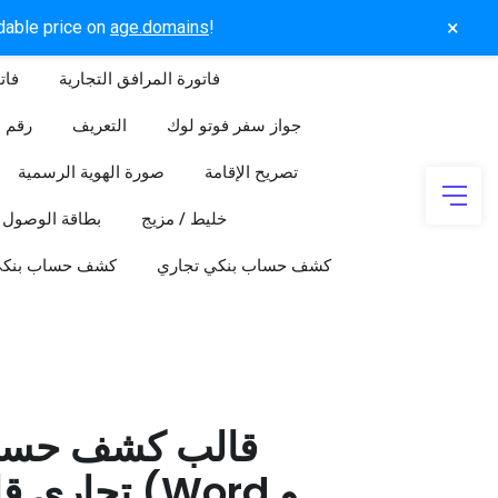
×
rdable price on
age.domains
!
فاتورة المرافق التجارية
فات
جواز سفر فوتو لوك
التعريف
رقم ا
تصريح الإقامة
صورة الهوية الرسمية
خليط / مزيج
بطاقة الوصول
كشف حساب بنكي تجاري
كشف حساب بنك
قالب كشف حسا
تجاري قابل 