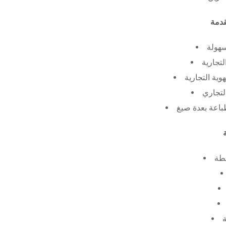
سهولة
لتجارية
ية التجارية
لتجاري
طة
ة