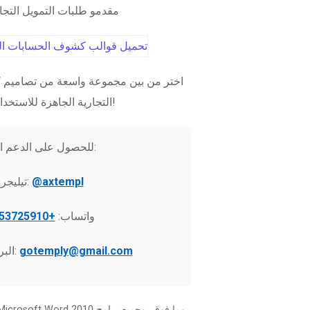
مقدمو طلبات التمويل التج
اختر من بين مجموعة واسعة من تصاميم ك
التجارية الجاهزة للاستخدام الفوري!
للحصول على الدعم الفني:
@axtempl
تيليجرام:
واتساب:
+37253725910
gotemply@gmail.com
البريد الإلكتروني: