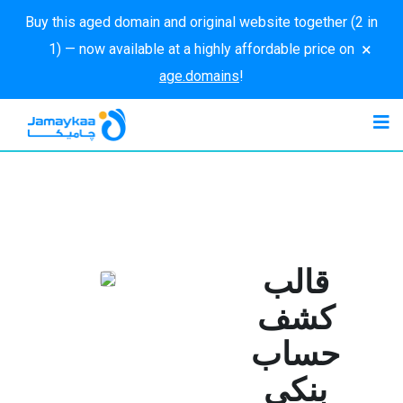
Buy this aged domain and original website together (2 in
×
1) — now available at a highly affordable price on
age.domains
!
قالب
كشف
حساب
بنكي