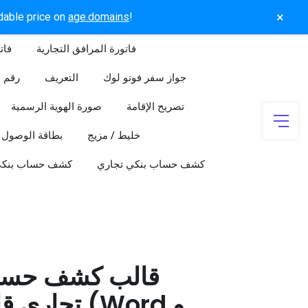
×
rdable price on
age.domains
!
فاتورة المرافق التجارية
فات
جواز سفر فوتو لوك
التعريف
رقم ا
تصريح الإقامة
صورة الهوية الرسمية
خليط / مزيج
بطاقة الوصول
كشف حساب بنكي تجاري
كشف حساب بنك
قالب كشف حسا
تجاري قابل 