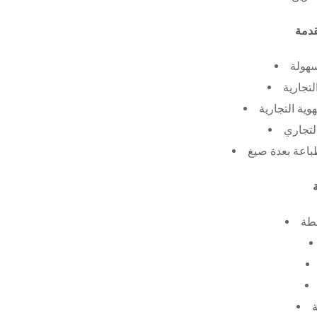
سهولة
لتجارية
ية التجارية
لتجاري
طة
ة