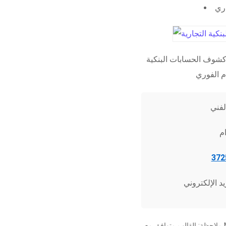
اري
شوف الحسابات البنكية
ملاحظة: القالب متوافق مع Microsoft Word 2010 وما فوق، وجميع برامج