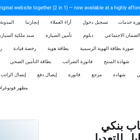
iginal website together (2 in 1) — now available at a highly affo
ورة خدمات
آراء العملاء
إنجازتنا
المدونة
لضمان الاجتماعي
دبلوم
تأمين السيارة
سند ملكية السيارة
صورة بطاقة الهوية الرسمية
بطاقة هوية
رخصة قيادة
ر
شهادة المنتج
فاتورة الضرائب
بطاقة التأمين الصحي
ي
شهادة
مرجع
فاتورة
إيصال دفع
إيصال الراتب
مظهر فوتوغراف
ب بنكي
للتعديل (Word و