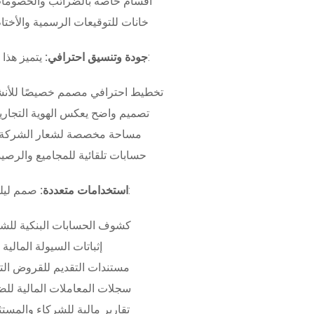
أقسام خاصة بالضرائب والخصومات
خانات للتوقيعات الرسمية والأختام
بـ:
جودة وتنسيق احترافي:
يتميز هذا
تخطيط احترافي مصمم خصيصًا للأنش
تصميم واضح يعكس الهوية التجاري
مساحة مخصصة لشعار الشركة وب
حسابات تلقائية للمجاميع والرصيد
صمم ليلبي متطلبات:
استخدامات متعددة:
كشوف الحسابات البنكية للش
إثباتات السيولة المالية
مستندات التقديم للقروض الت
سجلات المعاملات المالية لل
تقارير مالية للشركاء والمست