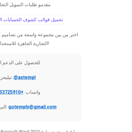
مقدمو طلبات التمويل التج
اختر من بين مجموعة واسعة من تصاميم ك
التجارية الجاهزة للاستخدام الفوري!
للحصول على الدعم الفني:
@axtempl
تيليجرام:
واتساب:
+37253725910
gotemply@gmail.com
البريد الإلكتروني: