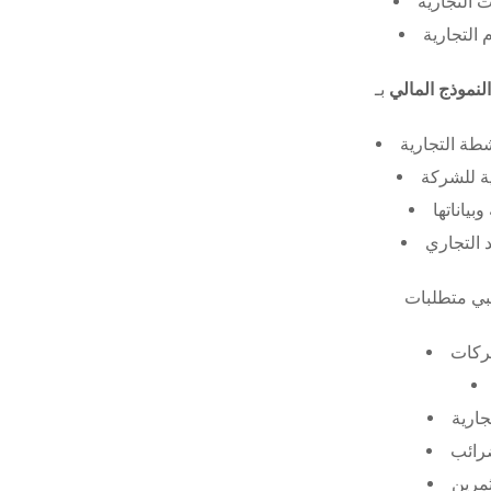
 التجارية
 التجارية
النموذج المالي
طة التجارية
ة للشركة
ياناتها
 التجاري
ركات
جارية
ضرائب
ثمرين